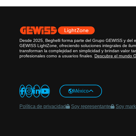
Desde 2025, Beghelli forma parte del Grupo GEWISS y del 
GEWISS LightZone, ofreciendo soluciones integrales de ilu
transforman la complejidad en simplicidad y brindan valor ta
profesionales como a usuarios finales.
Descubre el mundo
Global Website
México
Italiano
Política de privacidad
Soy representante
Soy marke
English
Czech Republic
Czech