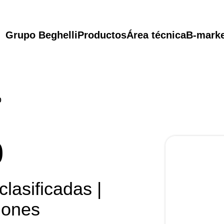
Grupo Beghelli
Productos
Área técnica
B-mark
0
0
lasificadas |
iones