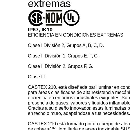
extremas
IP67, IK10
EFICIENCIA EN CONDICIONES EXTREMAS
Clase I División 2, Grupos A, B, C, D.
Clase II División 1, Grupos E, F, G.
Clase II División 2, Grupos F, G.
Clase III.
CASTEX 210, está diseñada par iluminar en cond
para áreas clasificadas de alta resistencia mecán
eficiencia en entornos industriales exigentes. So
presencia de gases, vapores y líquidos inflamable
Gracias a su diseño innovador, estas luminarias
en techo o muro, adaptándose a tus necesidades.
CASTEX 210 está formado por un cuerpo de aleac
de cobre <1%, tornillería de acero inoxidable S