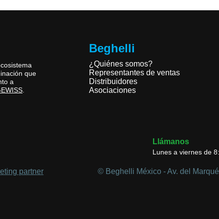
Beghelli
¿Quiénes somos?
ecosistema
Representantes de ventas
minación que
Distribuidores
nto a
Asociaciones
 GEWISS
.
Llámanos
Lunes a viernes de 8
ting partner
© Beghelli México - Av. del Marqué