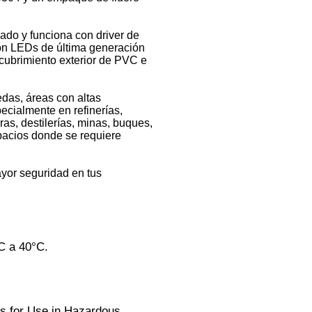
lado y funciona con driver de
on LEDs de última generación
ecubrimiento exterior de PVC e
das, áreas con altas
ecialmente en refinerías,
ras, destilerías, minas, buques,
spacios donde se requiere
yor seguridad en tus
C a 40°C.
es for Use in Hazardous