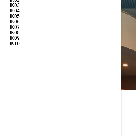
IK03
IK04
IK05
IK06
IK07
IK08
IK09
IK10
Products:
Iluminación
Downlights