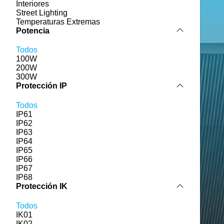
Interiores
Street Lighting
Temperaturas Extremas
Potencia
Todos
100W
200W
300W
Protección IP
Todos
IP61
IP62
IP63
IP64
IP65
IP66
IP67
IP68
Protección IK
Todos
IK01
IK02