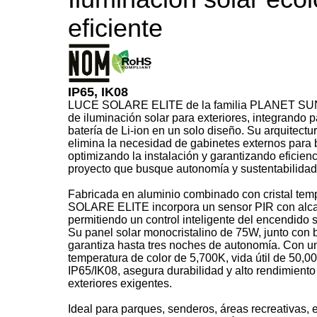
eficiente
IP65, IK08
LUCE SOLARE ELITE de la familia PLANET SUN 
de iluminación solar para exteriores, integrando 
batería de Li-ion en un solo diseño. Su arquitect
elimina la necesidad de gabinetes externos para b
optimizando la instalación y garantizando eficien
proyecto que busque autonomía y sustentabilidad
Fabricada en aluminio combinado con cristal tem
SOLARE ELITE incorpora un sensor PIR con alca
permitiendo un control inteligente del encendido
Su panel solar monocristalino de 75W, junto con ba
garantiza hasta tres noches de autonomía. Con un
temperatura de color de 5,700K, vida útil de 50,0
IP65/IK08, asegura durabilidad y alto rendimiento
exteriores exigentes.
Ideal para parques, senderos, áreas recreativas,