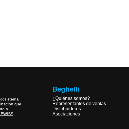
Beghelli
¿Quiénes somos?
ecosistema
Representantes de ventas
minación que
Distribuidores
nto a
Asociaciones
 GEWISS
.