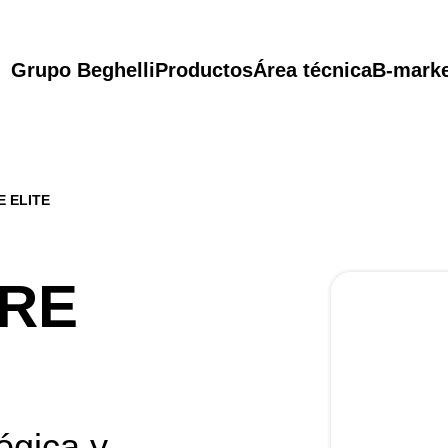
Grupo Beghelli
Productos
Área técnica
B-mark
 ELITE
RE
ógica y