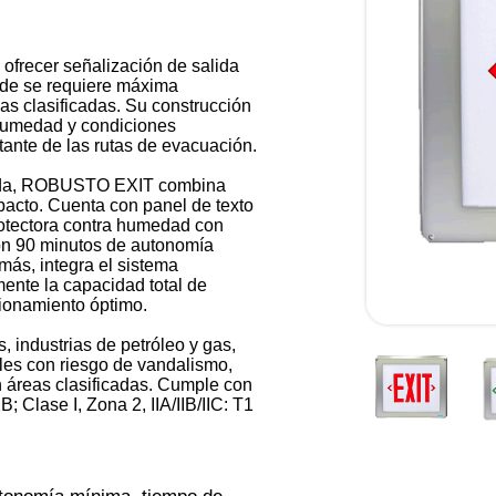
frecer señalización de salida
nde se requiere máxima
s clasificadas. Su construcción
 humedad y condiciones
stante de las rutas de evacuación.
llada, ROBUSTO EXIT combina
impacto. Cuenta con panel de texto
protectora contra humedad con
on 90 minutos de autonomía
ás, integra el sistema
nte la capacidad total de
cionamiento óptimo.
, industrias de petróleo y gas,
ales con riesgo de vandalismo,
n áreas clasificadas. Cumple con
; Clase I, Zona 2, IIA/IIB/IIC: T1