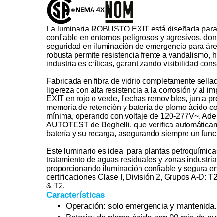
La luminaria ROBUSTO EXIT está diseñada para o
confiable en entornos peligrosos y agresivos, do
seguridad en iluminación de emergencia para área
robusta permite resistencia frente a vandalismo,
industriales críticas, garantizando visibilidad con
Fabricada en fibra de vidrio completamente se
ligereza con alta resistencia a la corrosión y al 
EXIT en rojo o verde, flechas removibles, junta 
memoria de retención y batería de plomo ácido c
mínima, operando con voltaje de 120-277V~. Adem
AUTOTEST de Beghelli, que verifica automáticame
batería y su recarga, asegurando siempre un fun
Este luminario es ideal para plantas petroquímicas
tratamiento de aguas residuales y zonas industri
proporcionando iluminación confiable y segura e
certificaciones Clase I, División 2, Grupos A-D: T2B
& T2.
Características
Operación: solo emergencia y mantenida.