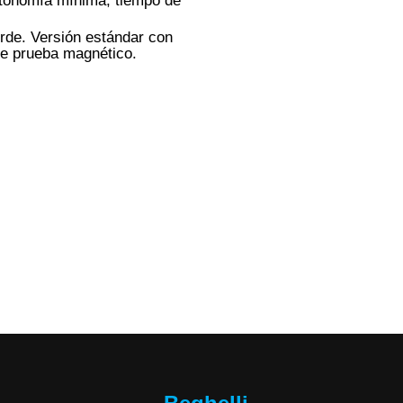
utonomía mínima, tiempo de
erde. Versión estándar con
de prueba magnético.