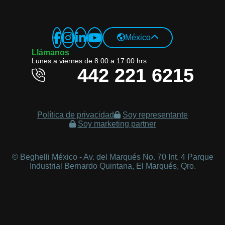
Global Website
México
Italiano
Llámanos
Lunes a viernes de 8:00 a 17:00 hrs
English
442 221 6215
Czech Republic
Czech
Política de privacidad
Soy representante
English
Soy marketing partner
Russian
Germany
© Beghelli México - Av. del Marqués No. 70 Int. 4 Parque
Industrial Bernardo Quintana, El Marqués, Qro.
Deutsch
English
Hungary